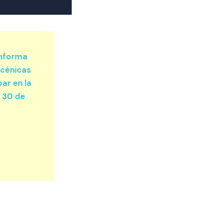
informa
scénicas
par en la
l 30 de