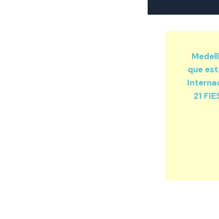
Medell
que est
Internac
21 FIE